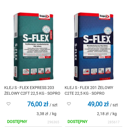
malejący
KLEJ S - FLEX EXPRESS 203
KLEJ S - FLEX 201 ŻELOWY
ŻELOWY C2FT 22,5 KG - SOPRO
C2TE 22,5 KG - SOPRO
76,00 zł
49,00 zł
Dodaj
Dodaj
/ szt
/ szt
do
do
3,38 zł
/ kg
2,18 zł
/ kg
listy
listy
życzeń
życzeń
DOSTĘPNY
DOSTĘPNY
296365
285617