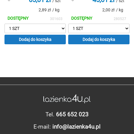
/ szt
/ szt
do
do
2,89 zł
/ kg
2,00 zł
/ kg
listy
listy
życzeń
życzeń
DOSTĘPNY
DOSTĘPNY
301603
280527
Dodaj do koszyka
Dodaj do koszyka
Tel.
665 652 023
E-mail:
info@lazienka4u.pl