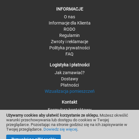
INFORMACJE
O nas
Informacje dla Klienta
RODO
Regulamin
Zwroty i reklamacje
Polityka prywatności
FAQ
Logistyka i płatności
Jak zamawiać?
Dostawy
Płatności
Wizualizacja pomieszczeń
Kontakt
Formularz kontaktowy
Używamy cookies aby ułatwić korzystanie ze sklepu.
Możesz określić
Kontakt - szczegóły
warunki przechowywania lub dostępu do cookies w Twojej
Moje konto i zamówienia
przeglądarce. Pozostając na stronie godzisz się na ich zapisywanie w
Twojej przeglądarce.
Dowiedz się więcej
.