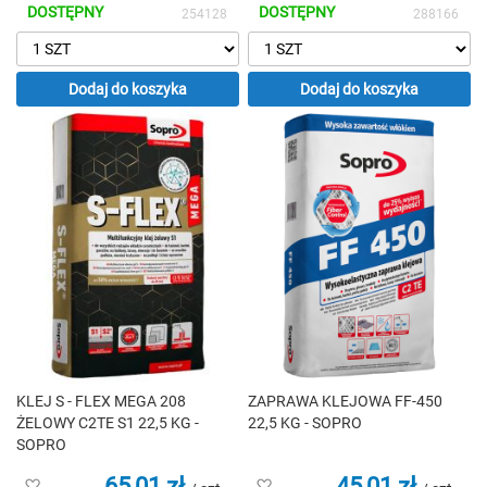
życzeń
życzeń
DOSTĘPNY
DOSTĘPNY
254128
288166
Dodaj do koszyka
Dodaj do koszyka
KLEJ S - FLEX MEGA 208
ZAPRAWA KLEJOWA FF-450
ŻELOWY C2TE S1 22,5 KG -
22,5 KG - SOPRO
SOPRO
65,01 zł
45,01 zł
Dodaj
Dodaj