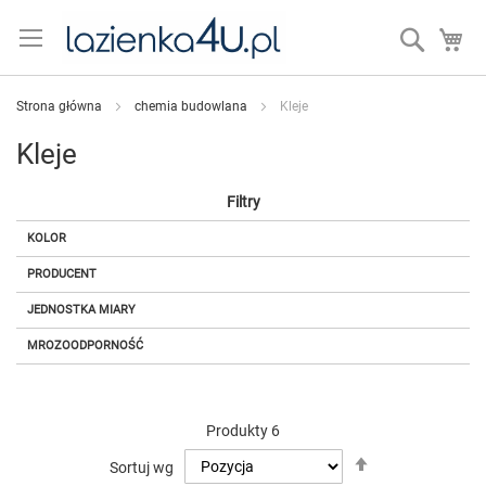
Przejdź
do
Search
Mó
treści
Strona główna
chemia budowlana
Kleje
Kleje
Filtry
KOLOR
PRODUCENT
JEDNOSTKA MIARY
MROZOODPORNOŚĆ
Produkty
6
Ustaw
Sortuj wg
kierunek