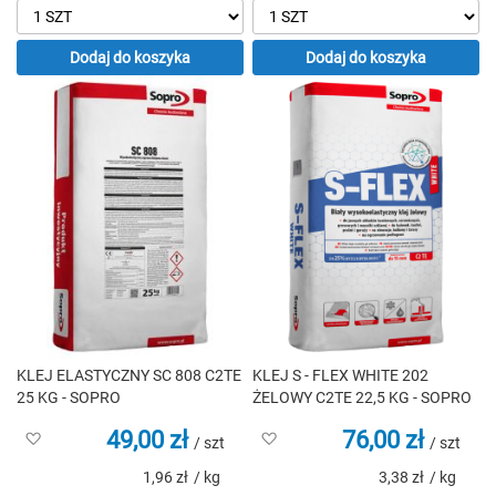
Dodaj do koszyka
Dodaj do koszyka
KLEJ ELASTYCZNY SC 808 C2TE
KLEJ S - FLEX WHITE 202
25 KG - SOPRO
ŻELOWY C2TE 22,5 KG - SOPRO
49,00 zł
76,00 zł
Dodaj
Dodaj
/ szt
/ szt
do
do
1,96 zł
/ kg
3,38 zł
/ kg
listy
listy