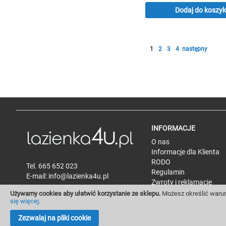
Dodaj do koszy
Strona
Aktualnie czytasz stronę
Strona
Strona
Strona
Strona
1
2
3
4
następny
INFORMACJE
O nas
Informacje dla Klienta
RODO
Tel.
665 652 023
Regulamin
E-mail:
info@lazienka4u.pl
Zwroty i reklamacje
Polityka prywatności
Używamy cookies aby ułatwić korzystanie ze sklepu.
Możesz określić warun
się więcej
.
FAQ
Zezwalaj na pliki cookie