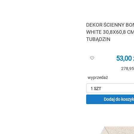
DEKOR ŚCIENNY BO
WHITE 30,8X60,8 CM
TUBĄDZIN
53,00 
Dodaj
do
278,95
listy
życzeń
wyprzedaż
Dodaj do koszy