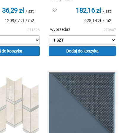
36,29 zł
182,16 zł
Dodaj
/ szt
/ szt
do
1209,67 zł
/ m2
628,14 zł
/ m2
listy
życzeń
wyprzedaż
271526
270667
 do koszyka
Dodaj do koszyka