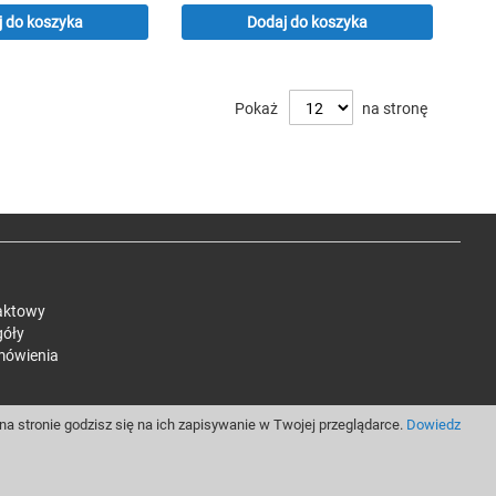
 do koszyka
Dodaj do koszyka
Pokaż
na stronę
aktowy
góły
mówienia
a stronie godzisz się na ich zapisywanie w Twojej przeglądarce.
Dowiedz