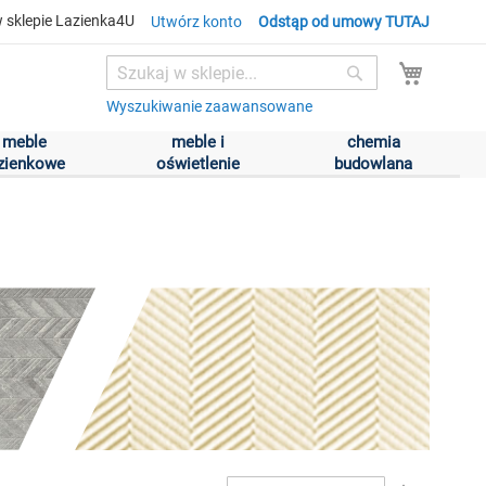
 sklepie Lazienka4U
Utwórz konto
Odstąp od umowy TUTAJ
Mój kos
Search
Search
Wyszukiwanie zaawansowane
meble
meble i
chemia
azienkowe
oświetlenie
budowlana
Ustaw