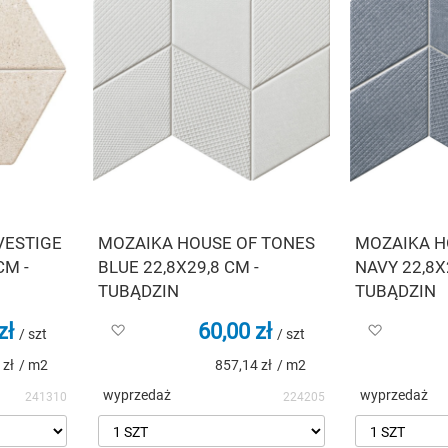
VESTIGE
MOZAIKA HOUSE OF TONES
MOZAIKA H
CM -
BLUE 22,8X29,8 CM -
NAVY 22,8X
TUBĄDZIN
TUBĄDZIN
zł
60,00 zł
Dodaj
Dodaj
/ szt
/ szt
do
do
 zł
/ m2
857,14 zł
/ m2
listy
listy
życzeń
życzeń
wyprzedaż
wyprzedaż
241310
224205