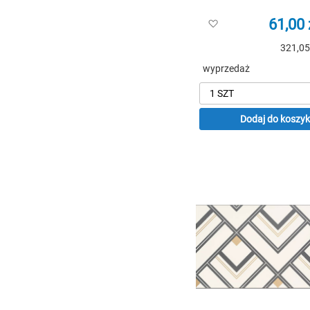
61,00 
Dodaj
do
321,05
listy
życzeń
wyprzedaż
Dodaj do koszy