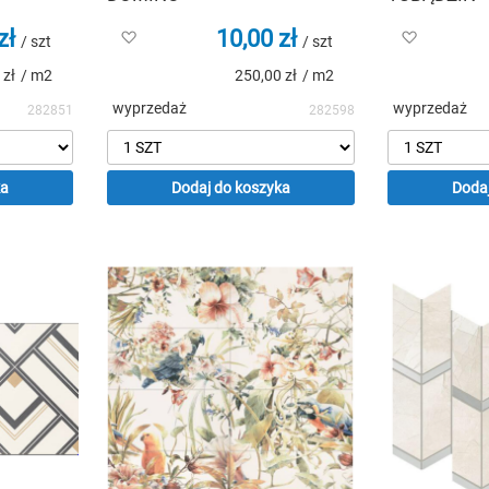
zł
10,00 zł
Dodaj
Dodaj
/ szt
/ szt
do
do
 zł
/ m2
250,00 zł
/ m2
listy
listy
życzeń
życzeń
wyprzedaż
wyprzedaż
282851
282598
ka
Dodaj do koszyka
Dodaj