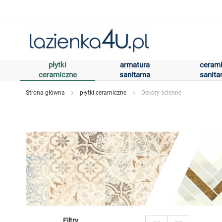
Przejdź
do
treści
płytki
armatura
ceram
ceramiczne
sanitarna
sanita
Strona główna
płytki ceramiczne
Dekory ścienne
Zobacz
Filtry