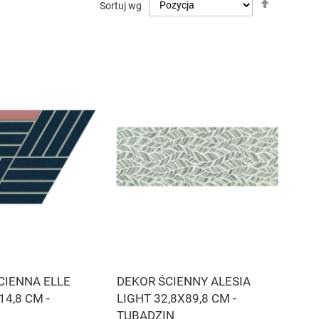
Sortuj wg
kierunek
malejący
CIENNA ELLE
DEKOR ŚCIENNY ALESIA
14,8 CM -
LIGHT 32,8X89,8 CM -
TUBĄDZIN