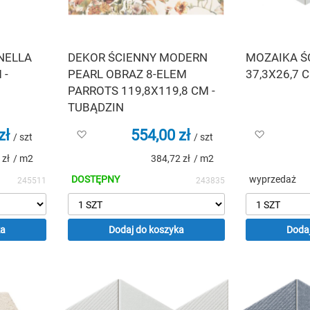
NELLA
DEKOR ŚCIENNY MODERN
MOZAIKA Ś
 -
PEARL OBRAZ 8-ELEM
37,3X26,7 
PARROTS 119,8X119,8 CM -
TUBĄDZIN
zł
554,00 zł
Dodaj
Dodaj
/ szt
/ szt
do
do
 zł
/ m2
384,72 zł
/ m2
listy
listy
życzeń
życzeń
DOSTĘPNY
wyprzedaż
245511
243835
ka
Dodaj do koszyka
Dodaj