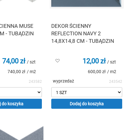
CIENNA MUSE
DEKOR ŚCIENNY
CM - TUBĄDZIN
REFLECTION NAVY 2
14,8X14,8 CM - TUBĄDZIN
74,00 zł
12,00 zł
Dodaj
/ szt
/ szt
do
740,00 zł
/ m2
600,00 zł
/ m2
listy
życzeń
wyprzedaż
243582
243542
 do koszyka
Dodaj do koszyka