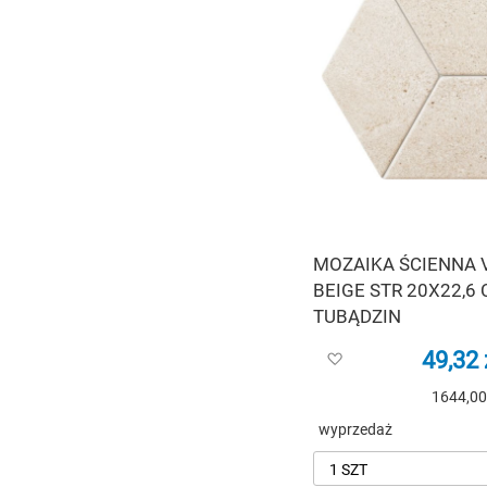
MOZAIKA ŚCIENNA 
BEIGE STR 20X22,6 
TUBĄDZIN
49,32 
Dodaj
do
1644,00
listy
życzeń
wyprzedaż