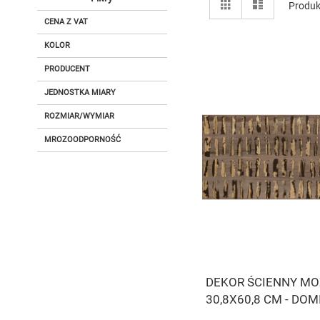
Siatka
Lista
Produ
jako
CENA Z VAT
KOLOR
PRODUCENT
JEDNOSTKA MIARY
ROZMIAR/WYMIAR
MROZOODPORNOŚĆ
DEKOR ŚCIENNY MO
30,8X60,8 CM - DO