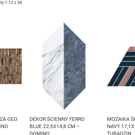
kty
1
-
12
z
38
ZA GEO
DEKOR ŚCIENNY FERRO
MOZAIKA Ś
MINO
BLUE 22,5X14,8 CM –
NAVY 17,1X
DOMINO
TUBĄDZIN