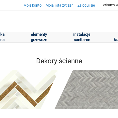
Witamy w
Moje konto
Moja lista życzeń
Zaloguj się
ika
elementy
instalacje
rna
grzewcze
sanitarne
ł
Dekory ścienne