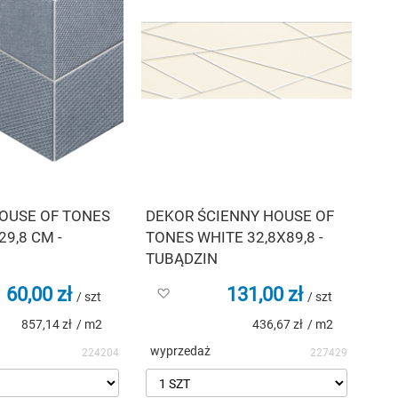
OUSE OF TONES
DEKOR ŚCIENNY HOUSE OF
29,8 CM -
TONES WHITE 32,8X89,8 -
TUBĄDZIN
60,00 zł
131,00 zł
Dodaj
/ szt
/ szt
do
857,14 zł
/ m2
436,67 zł
/ m2
listy
życzeń
wyprzedaż
224204
227429