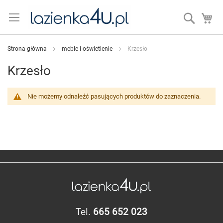
Przejdź
do
Search
Mó
treści
Strona główna
meble i oświetlenie
Krzesło
Krzesło
Nie możemy odnaleźć pasujących produktów do zaznaczenia.
Tel.
665 652 023