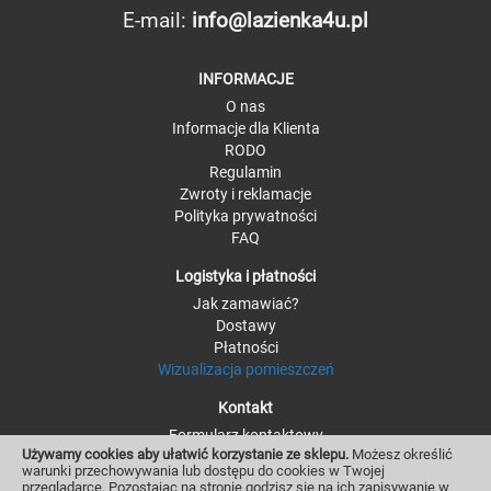
E-mail:
info@lazienka4u.pl
INFORMACJE
O nas
Informacje dla Klienta
RODO
Regulamin
Zwroty i reklamacje
Polityka prywatności
FAQ
Logistyka i płatności
Jak zamawiać?
Dostawy
Płatności
Wizualizacja pomieszczeń
Kontakt
Formularz kontaktowy
Używamy cookies aby ułatwić korzystanie ze sklepu.
Możesz określić
Kontakt - szczegóły
warunki przechowywania lub dostępu do cookies w Twojej
Moje konto i zamówienia
przeglądarce. Pozostając na stronie godzisz się na ich zapisywanie w