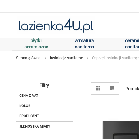
Przejdź
do
treści
płytki
armatura
ceram
ceramiczne
sanitarna
sanita
Strona główna
instalacje sanitarne
Osprzęt instalacji sanitarny
Zobacz
Filtry
Siatka
Lista
Produ
jako
CENA Z VAT
KOLOR
PRODUCENT
JEDNOSTKA MIARY