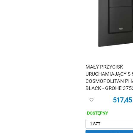
MAŁY PRZYCISK
URUCHAMIAJĄCY S 
COSMOPOLITAN P
BLACK - GROHE 375
517,45 
Dodaj
do
listy
DOSTĘPNY
życzeń