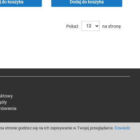
 do koszyka
Dodaj do koszyka
Pokaż
na stronę
aktowy
góły
mówienia
a stronie godzisz się na ich zapisywanie w Twojej przeglądarce.
Dowiedz