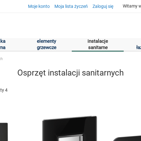
Witamy w
Moje konto
Moja lista życzeń
Zaloguj się
ika
elementy
instalacje
rna
grzewcze
sanitarne
ł
ch
Osprzęt instalacji sanitarnych
kty
4