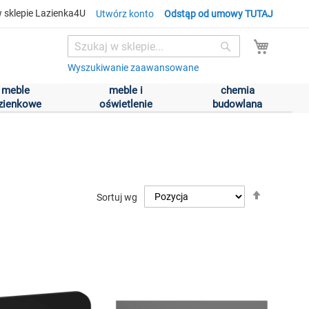
 sklepie Lazienka4U
Utwórz konto
Odstąp od umowy TUTAJ
Mój kos
Search
Search
Wyszukiwanie zaawansowane
meble
meble i
chemia
azienkowe
oświetlenie
budowlana
Ustaw
Sortuj wg
kierunek
malejący