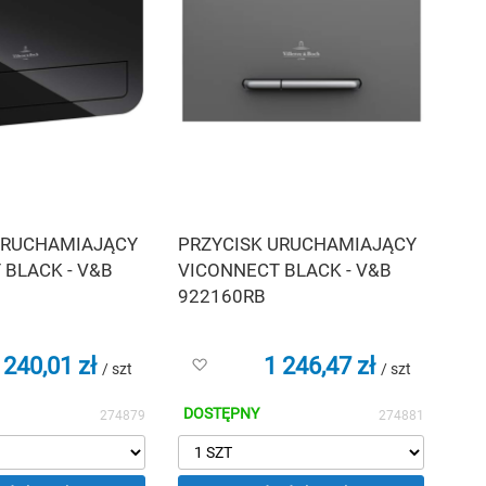
URUCHAMIAJĄCY
PRZYCISK URUCHAMIAJĄCY
 BLACK - V&B
VICONNECT BLACK - V&B
922160RB
 240,01 zł
1 246,47 zł
Dodaj
/ szt
/ szt
do
listy
DOSTĘPNY
274879
274881
życzeń