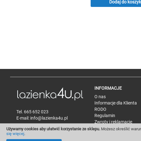
Dodaj do koszy
INFORMACJE
O nas
Informacje dla Klienta
RODO
Tel.
665 652 023
Regulamin
E-mail:
info@lazienka4u.pl
Zwroty i reklamacje
Polityka prywatności
Używamy cookies aby ułatwić korzystanie ze sklepu.
Możesz określić warun
się więcej
.
FAQ