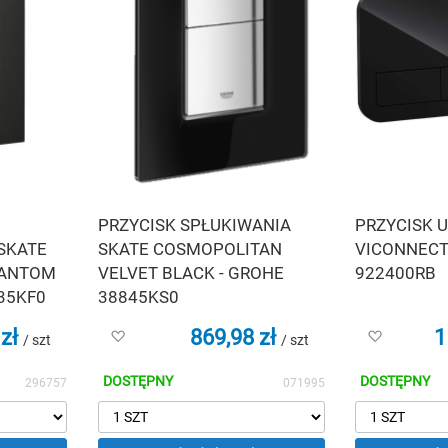
PRZYCISK SPŁUKIWANIA
PRZYCISK 
SKATE
SKATE COSMOPOLITAN
VICONNECT
HANTOM
VELVET BLACK - GROHE
922400RB
35KF0
38845KS0
zł
869,98 zł
1
Dodaj
Dodaj
/ szt
/ szt
do
do
listy
listy
DOSTĘPNY
DOSTĘPNY
296757
071995
życzeń
życzeń