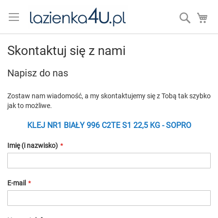
Przejdź
do
Search
Mó
treści
Skontaktuj się z nami
Napisz do nas
Zostaw nam wiadomość, a my skontaktujemy się z Tobą tak szybko
jak to możliwe.
KLEJ NR1 BIAŁY 996 C2TE S1 22,5 KG - SOPRO
Imię (i nazwisko)
E-mail