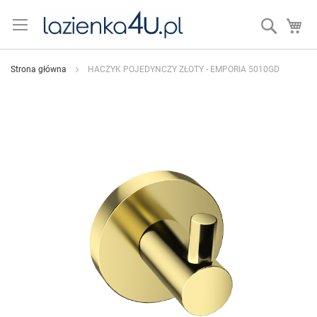
Przejdź
do
Search
Mó
treści
Strona główna
HACZYK POJEDYNCZY ZŁOTY - EMPORIA 5010GD
Przejdź
na
koniec
galerii