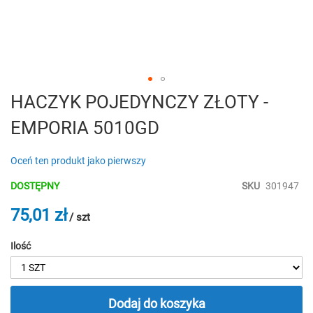
Przejdź
HACZYK POJEDYNCZY ZŁOTY -
na
EMPORIA 5010GD
początek
galerii
Oceń ten produkt jako pierwszy
DOSTĘPNY
SKU
301947
75,01 zł
/ szt
Ilość
Dodaj do koszyka