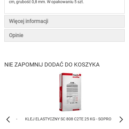
cm, grubość 0,8 mm. W opakowaniu 5 szt.
Więcej informacji
Opinie
NIE ZAPOMNIJ DODAĆ DO KOSZYKA
5 KG -
KLEJ ELASTYCZNY SC 808 C2TE 25 KG - SOPRO
KLEJ S
SOPR