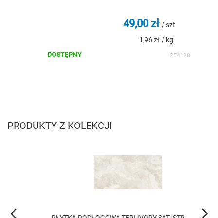
49,00 zł
t
/ szt
1,96 zł
/ kg
DOSTĘPNY
DOS
88166
254128
PRODUKTY Z KOLEKCJI
.
PŁYTKA PODŁOGOWA TERI IVORY SAT. STR.
PŁYTK