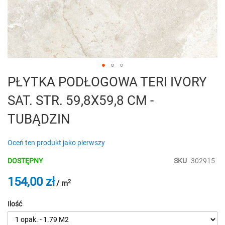
Przejdź
PŁYTKA PODŁOGOWA TERI IVORY
na
SAT. STR. 59,8X59,8 CM -
początek
galerii
TUBĄDZIN
Oceń ten produkt jako pierwszy
DOSTĘPNY
SKU
302915
154,00 zł
2
/ m
Ilość