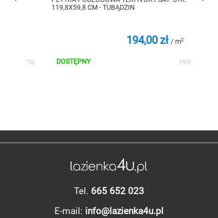
119,8X59,8 CM - TUBĄDZIN
79,8X7
194,00 zł
2
2
/ m
DOSTĘPNY
DOS
02733
299318
Tel.
665 652 023
E-mail:
info@lazienka4u.pl