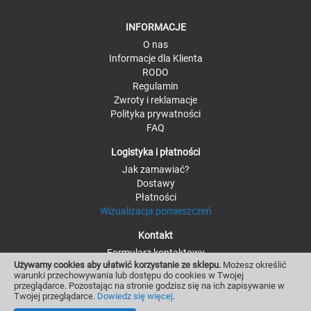
INFORMACJE
O nas
Informacje dla Klienta
RODO
Regulamin
Zwroty i reklamacje
Polityka prywatności
FAQ
Logistyka i płatności
Jak zamawiać?
Dostawy
Płatności
Wizualizacja pomieszczeń
Kontakt
Formularz kontaktowy
Używamy cookies aby ułatwić korzystanie ze sklepu.
Możesz określić
Kontakt - szczegóły
warunki przechowywania lub dostępu do cookies w Twojej
Moje konto i zamówienia
przeglądarce. Pozostając na stronie godzisz się na ich zapisywanie w
Twojej przeglądarce.
Dowiedz się więcej
.