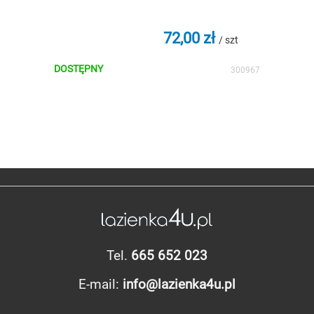
72,00 zł
t
/ szt
DOSTĘPNY
DOS
01945
300967
Tel.
665 652 023
E-mail:
info@lazienka4u.pl