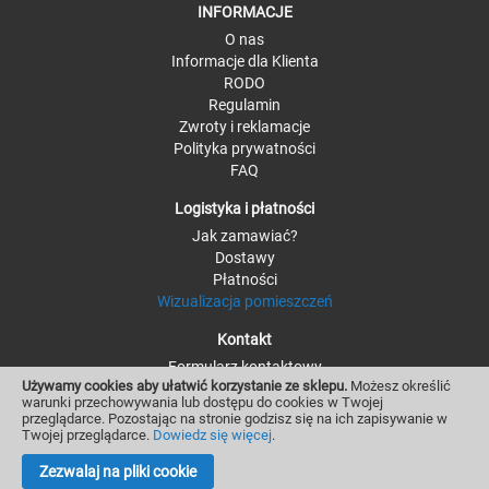
INFORMACJE
O nas
Informacje dla Klienta
RODO
Regulamin
Zwroty i reklamacje
Polityka prywatności
FAQ
Logistyka i płatności
Jak zamawiać?
Dostawy
Płatności
Wizualizacja pomieszczeń
Kontakt
Formularz kontaktowy
Używamy cookies aby ułatwić korzystanie ze sklepu.
Możesz określić
Kontakt - szczegóły
warunki przechowywania lub dostępu do cookies w Twojej
Moje konto i zamówienia
przeglądarce. Pozostając na stronie godzisz się na ich zapisywanie w
Twojej przeglądarce.
Dowiedz się więcej
.
Zezwalaj na pliki cookie