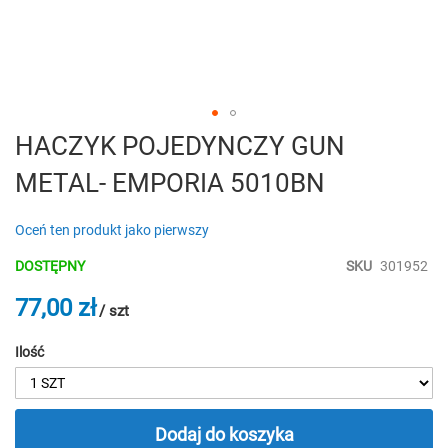
Przejdź
HACZYK POJEDYNCZY GUN
na
METAL- EMPORIA 5010BN
początek
galerii
Oceń ten produkt jako pierwszy
DOSTĘPNY
SKU
301952
77,00 zł
/ szt
Ilość
Dodaj do koszyka