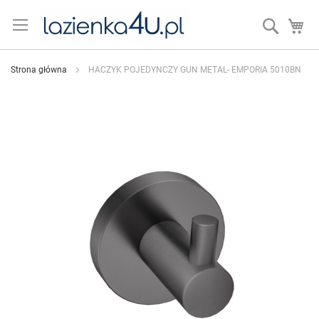
Przejdź
do
Search
Mó
treści
Strona główna
HACZYK POJEDYNCZY GUN METAL- EMPORIA 5010BN
Przejdź
na
koniec
galerii